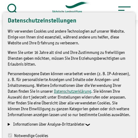
Zum
Inhalt
Suche
Datenschutzeinstellungen
öffnen
springen
Wir verwenden Cookies und andere Technologien auf unserer Website.
Einige von ihnen sind essenziell, während andere uns helfen, diese
Website und Ihre Erfahrung zu verbessern.
Wenn Sie unter 16 Jahre alt sind und Ihre Zustimmung zu freiwilligen
»
Service
Presse und Medien
Diensten geben möchten, müssen Sie Ihre Erziehungsberechtigten um
»
Pressemitteilungen
Erlaubnis bitten.
Personenbezogene Daten können verarbeitet werden (z. B. IP-Adressen),
Baumschutz im
z. B. für personalisierte Anzeigen und Inhalte oder Anzeigen- und
Inhaltsmessung. Weitere Informationen über die Verwendung Ihrer
Siedlungsbereich
Daten finden Sie in unserer
Datenschutzerklärung
. Sie können Ihre
Auswahl dort jederzeit unter Einstellungen widerrufen oder anpassen.
Hier finden Sie eine Übersicht über alle verwendeten Cookies. Sie
können Ihre Einwilligung zu ganzen Kategorien geben oder sich weitere
PRESSEMITTEILUNGEN
Informationen anzeigen lassen und so nur bestimmte Cookies auswählen.
Informationen über Analyse-Drittanbieter
Notwendige Cookies