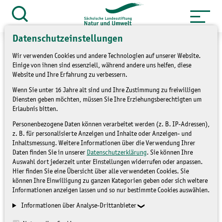
Zum
Inhalt
Suche
öffnen
springen
Datenschutzeinstellungen
Wir verwenden Cookies und andere Technologien auf unserer Website.
Einige von ihnen sind essenziell, während andere uns helfen, diese
Website und Ihre Erfahrung zu verbessern.
»
Service
Presse und Medien
Wenn Sie unter 16 Jahre alt sind und Ihre Zustimmung zu freiwilligen
Diensten geben möchten, müssen Sie Ihre Erziehungsberechtigten um
»
Pressemitteilungen
Erlaubnis bitten.
Personenbezogene Daten können verarbeitet werden (z. B. IP-Adressen),
„Bergwiesen –
z. B. für personalisierte Anzeigen und Inhalte oder Anzeigen- und
Inhaltsmessung. Weitere Informationen über die Verwendung Ihrer
Begegnungen“
Daten finden Sie in unserer
Datenschutzerklärung
. Sie können Ihre
Auswahl dort jederzeit unter Einstellungen widerrufen oder anpassen.
Hier finden Sie eine Übersicht über alle verwendeten Cookies. Sie
PRESSEMITTEILUNGEN
können Ihre Einwilligung zu ganzen Kategorien geben oder sich weitere
Informationen anzeigen lassen und so nur bestimmte Cookies auswählen.
Informationen über Analyse-Drittanbieter