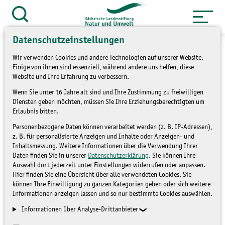
Zum
Inhalt
Suche
öffnen
springen
Datenschutzeinstellungen
Wir verwenden Cookies und andere Technologien auf unserer Website.
Einige von ihnen sind essenziell, während andere uns helfen, diese
Website und Ihre Erfahrung zu verbessern.
»
Service
Presse und Medien
Wenn Sie unter 16 Jahre alt sind und Ihre Zustimmung zu freiwilligen
Diensten geben möchten, müssen Sie Ihre Erziehungsberechtigten um
»
Pressemitteilungen
Erlaubnis bitten.
Das Birkhuhn muss seinen
Personenbezogene Daten können verarbeitet werden (z. B. IP-Adressen),
z. B. für personalisierte Anzeigen und Inhalte oder Anzeigen- und
Inhaltsmessung. Weitere Informationen über die Verwendung Ihrer
Platz in der Lausitz
Daten finden Sie in unserer
Datenschutzerklärung
. Sie können Ihre
Auswahl dort jederzeit unter Einstellungen widerrufen oder anpassen.
zurückbekommen
Hier finden Sie eine Übersicht über alle verwendeten Cookies. Sie
können Ihre Einwilligung zu ganzen Kategorien geben oder sich weitere
Informationen anzeigen lassen und so nur bestimmte Cookies auswählen.
PRESSEMITTEILUNGEN
Informationen über Analyse-Drittanbieter