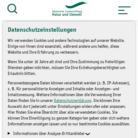
Zum
Inhalt
Suche
öffnen
springen
Datenschutzeinstellungen
Wir verwenden Cookies und andere Technologien auf unserer Website.
Einige von ihnen sind essenziell, während andere uns helfen, diese
Website und Ihre Erfahrung zu verbessern.
»
Service
Presse und Medien
Wenn Sie unter 16 Jahre alt sind und Ihre Zustimmung zu freiwilligen
»
Pressemitteilungen
Diensten geben möchten, müssen Sie Ihre Erziehungsberechtigten um
Erlaubnis bitten.
Erkennen von
Personenbezogene Daten können verarbeitet werden (z. B. IP-Adressen),
z. B. für personalisierte Anzeigen und Inhalte oder Anzeigen- und
Vogelstimmen, Lesen von
Inhaltsmessung. Weitere Informationen über die Verwendung Ihrer
Daten finden Sie in unserer
Datenschutzerklärung
. Sie können Ihre
Tierspuren und Heu-Kino
Auswahl dort jederzeit unter Einstellungen widerrufen oder anpassen.
Hier finden Sie eine Übersicht über alle verwendeten Cookies. Sie
können Ihre Einwilligung zu ganzen Kategorien geben oder sich weitere
PRESSEMITTEILUNGEN
Informationen anzeigen lassen und so nur bestimmte Cookies auswählen.
Informationen über Analyse-Drittanbieter