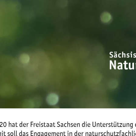
0 hat der Freistaat Sachsen die Unterstützung 
mit soll das Engagement in der naturschutzfachl