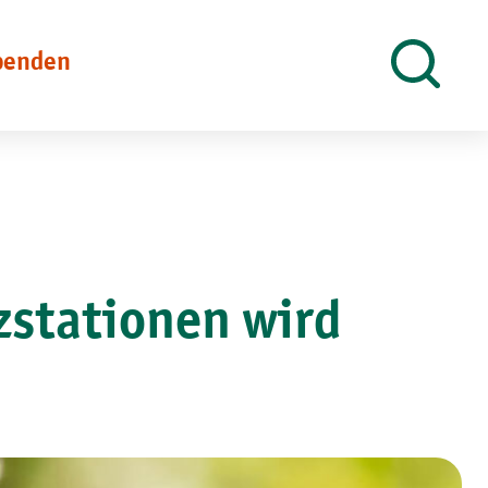
penden
Suche
öffnen
zstationen wird