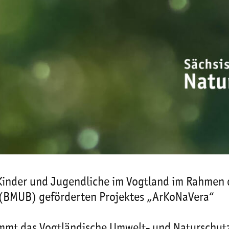
r Kinder und Jugendliche im Vogtland im Rahme
BMUB) geförderten Projektes „ArKoNaVera“
mt das Vogtländische Umwelt- und Naturschutz