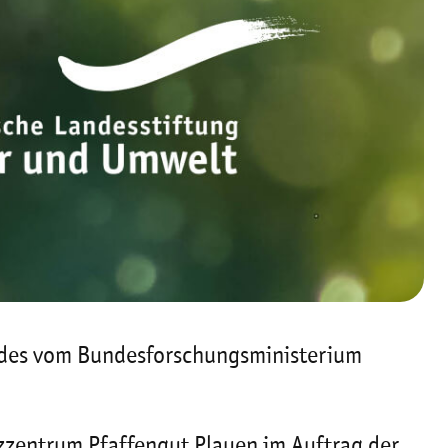
n des vom Bundesforschungsministerium
zentrum Pfaffengut Plauen im Auftrag der