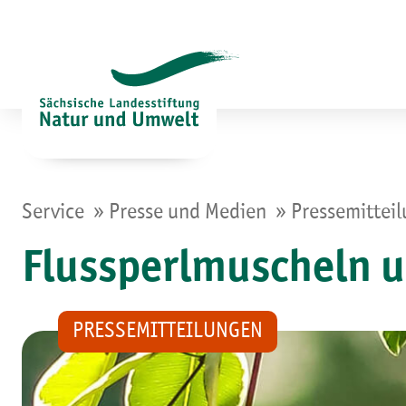
Zum
Inhalt
springen
»
»
Service
Presse und Medien
Pressemittei
Flussperlmuscheln u
PRESSEMITTEILUNGEN