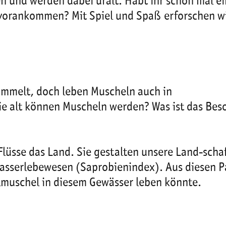
n und werden dabei uralt. Habt ihr schon mal 
 vorankommen? Mit Spiel und Spaß erforschen wi
ammelt, doch leben Muscheln auch in
ie alt können Muscheln werden? Was ist das Bes
üsse das Land. Sie gestalten unsere Land-schaf
serlebewesen (Saprobienindex). Aus diesen Pa
rlmuschel in diesem Gewässer leben könnte.