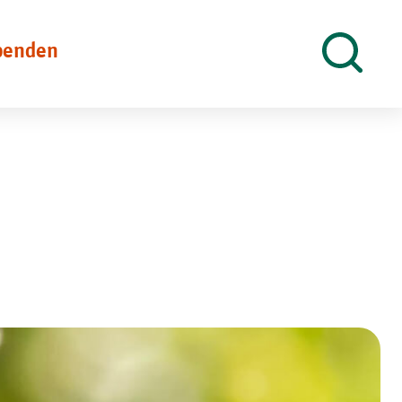
penden
Suche
öffnen