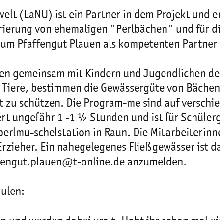
lt (LaNU) ist ein Partner in dem Projekt und en
rierung von ehemaligen "Perlbächen" und für die
rum Pfaffengut Plauen als kompetenten Partne
ten gemeinsam mit Kindern und Jugendlichen de
r Tiere, bestimmen die Gewässergüte von Bäch
ft zu schützen. Die Program-me sind auf verschi
rt ungefähr 1 -1 ½ Stunden und ist für Schülerg
perlmu-schelstation in Raun. Die Mitarbeiterin
Erzieher. Ein nahegelegenes Fließgewässer ist d
-fengut.plauen@t-online.de anzumelden.
ulen: