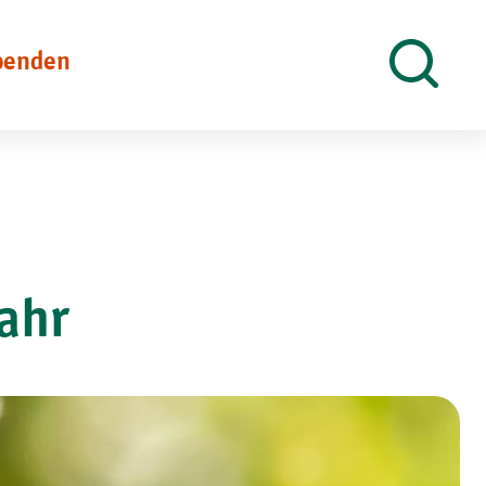
penden
Suche
öffnen
Jahr