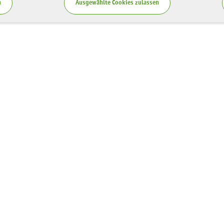
n
Ausgewählte Cookies zulassen
Service
zung LaNU
Blog
ten
Publikationen
spende
Teilnahmebedingungen
Vergabe