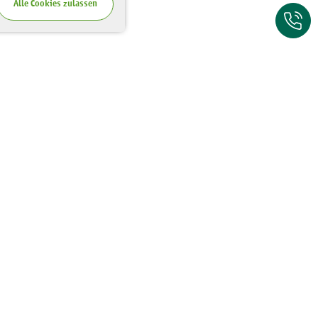
Alle Cookies zulassen
Zum Kontaktfor
Wo Sie uns finden
Riesaer Straße 7
01129 Dresden
Tel.:
0351 - 81 41 67 00
Fax:
0351 - 81 41 67 75
E-Mail:
poststelle@lanu.sachsen.de