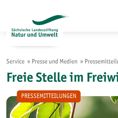
Zum
Inhalt
springen
»
»
Service
Presse und Medien
Pressemittei
Freie Stelle im Frei
PRESSEMITTEILUNGEN