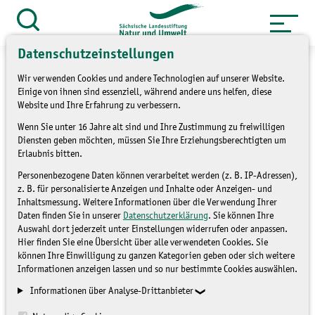
Zum
Inhalt
Suche
öffnen
springen
Datenschutzeinstellungen
Wir verwenden Cookies und andere Technologien auf unserer Website.
Einige von ihnen sind essenziell, während andere uns helfen, diese
Website und Ihre Erfahrung zu verbessern.
»
Service
Presse und Medien
Wenn Sie unter 16 Jahre alt sind und Ihre Zustimmung zu freiwilligen
Diensten geben möchten, müssen Sie Ihre Erziehungsberechtigten um
»
Pressemitteilungen
Erlaubnis bitten.
Personenbezogene Daten können verarbeitet werden (z. B. IP-Adressen),
Freie Stellen ab sofort zu
z. B. für personalisierte Anzeigen und Inhalte oder Anzeigen- und
Inhaltsmessung. Weitere Informationen über die Verwendung Ihrer
bestzen
Daten finden Sie in unserer
Datenschutzerklärung
. Sie können Ihre
Auswahl dort jederzeit unter Einstellungen widerrufen oder anpassen.
Hier finden Sie eine Übersicht über alle verwendeten Cookies. Sie
PRESSEMITTEILUNGEN
können Ihre Einwilligung zu ganzen Kategorien geben oder sich weitere
Informationen anzeigen lassen und so nur bestimmte Cookies auswählen.
Informationen über Analyse-Drittanbieter