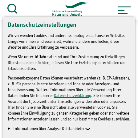
Zum
Inhalt
Suche
öffnen
springen
Datenschutzeinstellungen
Wir verwenden Cookies und andere Technologien auf unserer Website.
Einige von ihnen sind essenziell, während andere uns helfen, diese
Website und Ihre Erfahrung zu verbessern.
»
Service
Presse und Medien
Wenn Sie unter 16 Jahre alt sind und Ihre Zustimmung zu freiwilligen
»
Diensten geben möchten, müssen Sie Ihre Erziehungsberechtigten um
Pressemitteilungen
Erlaubnis bitten.
Geburtstagsfest:
Personenbezogene Daten können verarbeitet werden (z. B. IP-Adressen),
z. B. für personalisierte Anzeigen und Inhalte oder Anzeigen- und
Vogtlandkreis und LaNU
Inhaltsmessung. Weitere Informationen über die Verwendung Ihrer
Daten finden Sie in unserer
Datenschutzerklärung
. Sie können Ihre
Auswahl dort jederzeit unter Einstellungen widerrufen oder anpassen.
feiern 10 Jahre
Hier finden Sie eine Übersicht über alle verwendeten Cookies. Sie
können Ihre Einwilligung zu ganzen Kategorien geben oder sich weitere
Flussperlmuschel-
Informationen anzeigen lassen und so nur bestimmte Cookies auswählen.
Zuchtstation
Informationen über Analyse-Drittanbieter