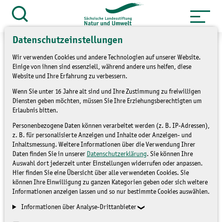
Zum
Inhalt
Suche
öffnen
springen
Datenschutzeinstellungen
Wir verwenden Cookies und andere Technologien auf unserer Website.
Einige von ihnen sind essenziell, während andere uns helfen, diese
Website und Ihre Erfahrung zu verbessern.
»
Service
Presse und Medien
Wenn Sie unter 16 Jahre alt sind und Ihre Zustimmung zu freiwilligen
»
Diensten geben möchten, müssen Sie Ihre Erziehungsberechtigten um
Pressemitteilungen
Erlaubnis bitten.
Gefleckter Schierling - eine
Personenbezogene Daten können verarbeitet werden (z. B. IP-Adressen),
z. B. für personalisierte Anzeigen und Inhalte oder Anzeigen- und
Gefahr für unsere
Inhaltsmessung. Weitere Informationen über die Verwendung Ihrer
Daten finden Sie in unserer
Datenschutzerklärung
. Sie können Ihre
Auswahl dort jederzeit unter Einstellungen widerrufen oder anpassen.
Weidetiere
Hier finden Sie eine Übersicht über alle verwendeten Cookies. Sie
können Ihre Einwilligung zu ganzen Kategorien geben oder sich weitere
Informationen anzeigen lassen und so nur bestimmte Cookies auswählen.
PRESSEMITTEILUNGEN
Informationen über Analyse-Drittanbieter