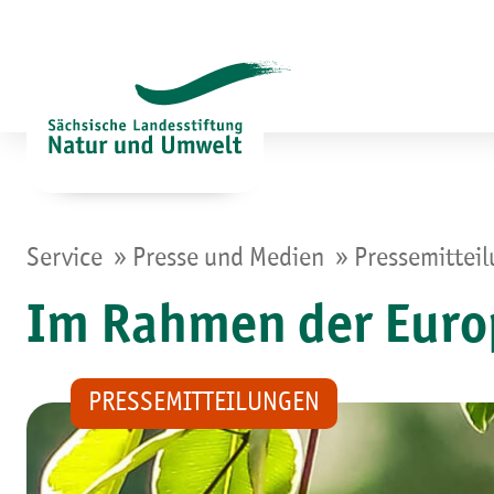
Zum
Inhalt
springen
»
»
Service
Presse und Medien
Pressemittei
Im Rahmen der Euro
PRESSEMITTEILUNGEN