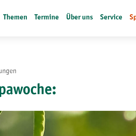
Themen
Termine
Über uns
Service
S
lungen
pawoche: