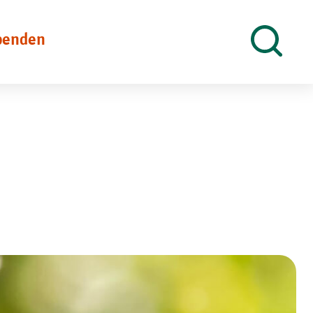
penden
Suche
öffnen