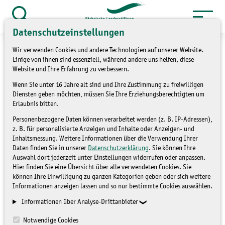
Zum
Inhalt
Suche
Datenschutzeinstellungen
öffnen
springen
Wir verwenden Cookies und andere Technologien auf unserer Website.
Einige von ihnen sind essenziell, während andere uns helfen, diese
Website und Ihre Erfahrung zu verbessern.
Wenn Sie unter 16 Jahre alt sind und Ihre Zustimmung zu freiwilligen
»
Service
Presse und Medien
Diensten geben möchten, müssen Sie Ihre Erziehungsberechtigten um
»
Pressemitteilungen
Erlaubnis bitten.
Personenbezogene Daten können verarbeitet werden (z. B. IP-Adressen),
"Im Reich der Biber"
z. B. für personalisierte Anzeigen und Inhalte oder Anzeigen- und
Inhaltsmessung. Weitere Informationen über die Verwendung Ihrer
Daten finden Sie in unserer
Datenschutzerklärung
. Sie können Ihre
Auswahl dort jederzeit unter Einstellungen widerrufen oder anpassen.
PRESSEMITTEILUNGEN
Hier finden Sie eine Übersicht über alle verwendeten Cookies. Sie
können Ihre Einwilligung zu ganzen Kategorien geben oder sich weitere
Informationen anzeigen lassen und so nur bestimmte Cookies auswählen.
Informationen über Analyse-Drittanbieter
Notwendige Cookies