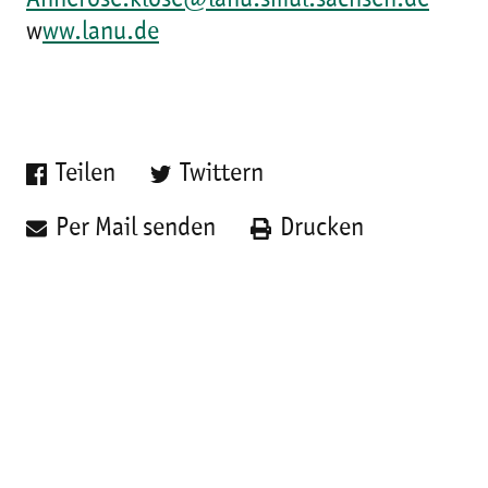
Annerose.klose@lanu.smul.sachsen.de
w
ww.lanu.de
Teilen
Twittern
Per Mail senden
Drucken