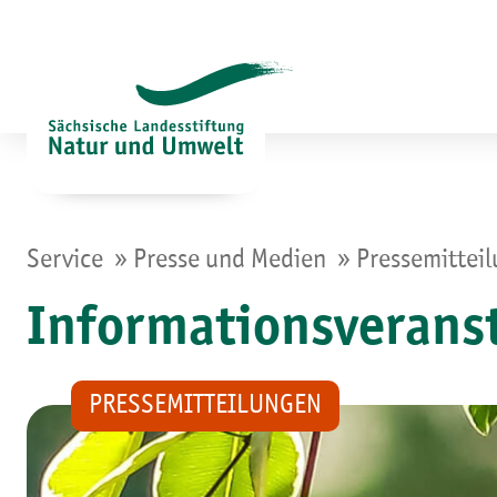
Zum
Inhalt
springen
»
»
Service
Presse und Medien
Pressemittei
Informationsverans
PRESSEMITTEILUNGEN