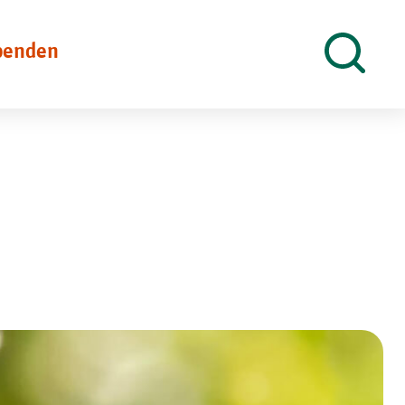
penden
Suche
öffnen