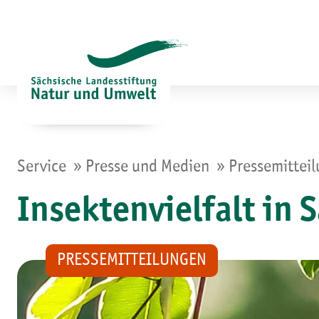
Zum
Inhalt
springen
»
»
Service
Presse und Medien
Pressemittei
Insektenvielfalt in 
PRESSEMITTEILUNGEN