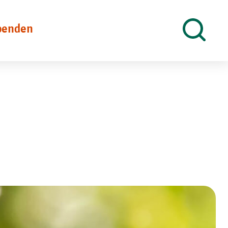
penden
Suche
öffnen