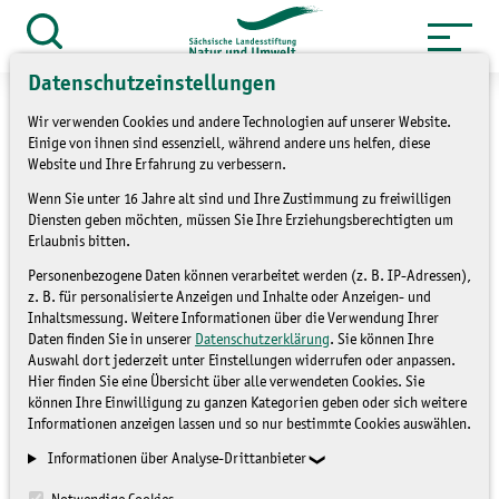
Zum
Inhalt
Suche
öffnen
springen
Datenschutzeinstellungen
Wir verwenden Cookies und andere Technologien auf unserer Website.
Einige von ihnen sind essenziell, während andere uns helfen, diese
Website und Ihre Erfahrung zu verbessern.
»
Service
Presse und Medien
Wenn Sie unter 16 Jahre alt sind und Ihre Zustimmung zu freiwilligen
Diensten geben möchten, müssen Sie Ihre Erziehungsberechtigten um
»
Pressemitteilungen
Erlaubnis bitten.
Personenbezogene Daten können verarbeitet werden (z. B. IP-Adressen),
Jahrestreffen der
z. B. für personalisierte Anzeigen und Inhalte oder Anzeigen- und
Inhaltsmessung. Weitere Informationen über die Verwendung Ihrer
Ehrenamtler im
Daten finden Sie in unserer
Datenschutzerklärung
. Sie können Ihre
Auswahl dort jederzeit unter Einstellungen widerrufen oder anpassen.
Naturschutz nur in kleiner
Hier finden Sie eine Übersicht über alle verwendeten Cookies. Sie
können Ihre Einwilligung zu ganzen Kategorien geben oder sich weitere
Runde
Informationen anzeigen lassen und so nur bestimmte Cookies auswählen.
Informationen über Analyse-Drittanbieter
PRESSEMITTEILUNGEN