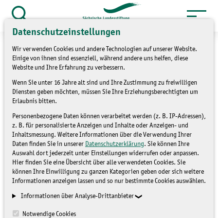
Zum
Inhalt
Suche
Datenschutzeinstellungen
öffnen
springen
Wir verwenden Cookies und andere Technologien auf unserer Website.
Einige von ihnen sind essenziell, während andere uns helfen, diese
Website und Ihre Erfahrung zu verbessern.
Wenn Sie unter 16 Jahre alt sind und Ihre Zustimmung zu freiwilligen
»
Service
Presse und Medien
Diensten geben möchten, müssen Sie Ihre Erziehungsberechtigten um
»
Pressemitteilungen
Erlaubnis bitten.
Personenbezogene Daten können verarbeitet werden (z. B. IP-Adressen),
Landesaktionstag des
z. B. für personalisierte Anzeigen und Inhalte oder Anzeigen- und
Inhaltsmessung. Weitere Informationen über die Verwendung Ihrer
Freiwilligen Ökologischen
Daten finden Sie in unserer
Datenschutzerklärung
. Sie können Ihre
Auswahl dort jederzeit unter Einstellungen widerrufen oder anpassen.
Jahres
Hier finden Sie eine Übersicht über alle verwendeten Cookies. Sie
können Ihre Einwilligung zu ganzen Kategorien geben oder sich weitere
Informationen anzeigen lassen und so nur bestimmte Cookies auswählen.
PRESSEMITTEILUNGEN
Informationen über Analyse-Drittanbieter
Notwendige Cookies