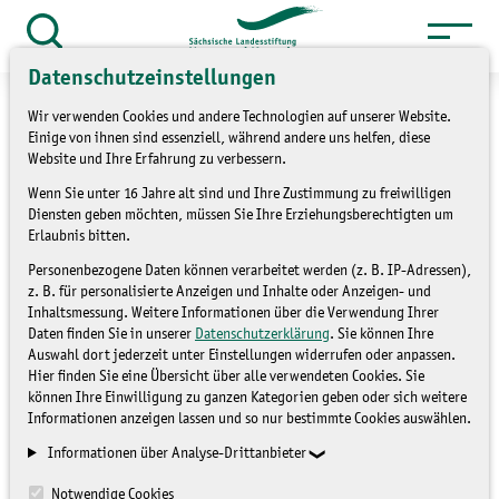
Zum
Inhalt
Suche
öffnen
Datenschutzeinstellungen
springen
Wir verwenden Cookies und andere Technologien auf unserer Website.
Einige von ihnen sind essenziell, während andere uns helfen, diese
Website und Ihre Erfahrung zu verbessern.
»
Wenn Sie unter 16 Jahre alt sind und Ihre Zustimmung zu freiwilligen
Service
Presse und Medien
Diensten geben möchten, müssen Sie Ihre Erziehungsberechtigten um
»
Pressemitteilungen
Erlaubnis bitten.
Personenbezogene Daten können verarbeitet werden (z. B. IP-Adressen),
Luchsweg in Bad Schandau
z. B. für personalisierte Anzeigen und Inhalte oder Anzeigen- und
Inhaltsmessung. Weitere Informationen über die Verwendung Ihrer
eröffnet
Daten finden Sie in unserer
Datenschutzerklärung
. Sie können Ihre
Auswahl dort jederzeit unter Einstellungen widerrufen oder anpassen.
Hier finden Sie eine Übersicht über alle verwendeten Cookies. Sie
können Ihre Einwilligung zu ganzen Kategorien geben oder sich weitere
PRESSEMITTEILUNGEN
Informationen anzeigen lassen und so nur bestimmte Cookies auswählen.
Informationen über Analyse-Drittanbieter
Notwendige Cookies