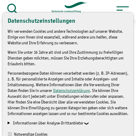
Zum
Inhalt
Suche
Datenschutzeinstellungen
öffnen
springen
Wir verwenden Cookies und andere Technologien auf unserer Website.
Einige von ihnen sind essenziell, während andere uns helfen, diese
Website und Ihre Erfahrung zu verbessern.
Wenn Sie unter 16 Jahre alt sind und Ihre Zustimmung zu freiwilligen
»
Service
Presse und Medien
Diensten geben möchten, müssen Sie Ihre Erziehungsberechtigten um
»
Pressemitteilungen
Erlaubnis bitten.
Personenbezogene Daten können verarbeitet werden (z. B. IP-Adressen),
"Nachhaltiger Umgang mit
z. B. für personalisierte Anzeigen und Inhalte oder Anzeigen- und
Inhaltsmessung. Weitere Informationen über die Verwendung Ihrer
unseren Ressourcen"
Daten finden Sie in unserer
Datenschutzerklärung
. Sie können Ihre
Auswahl dort jederzeit unter Einstellungen widerrufen oder anpassen.
Hier finden Sie eine Übersicht über alle verwendeten Cookies. Sie
können Ihre Einwilligung zu ganzen Kategorien geben oder sich weitere
PRESSEMITTEILUNGEN
Informationen anzeigen lassen und so nur bestimmte Cookies auswählen.
Informationen über Analyse-Drittanbieter
Notwendige Cookies