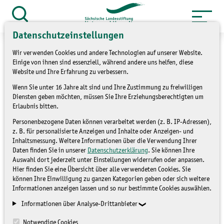
Zum
Inhalt
Suche
öffnen
Datenschutzeinstellungen
springen
Wir verwenden Cookies und andere Technologien auf unserer Website.
Einige von ihnen sind essenziell, während andere uns helfen, diese
Website und Ihre Erfahrung zu verbessern.
»
Wenn Sie unter 16 Jahre alt sind und Ihre Zustimmung zu freiwilligen
Service
Presse und Medien
Diensten geben möchten, müssen Sie Ihre Erziehungsberechtigten um
»
Pressemitteilungen
Erlaubnis bitten.
Personenbezogene Daten können verarbeitet werden (z. B. IP-Adressen),
Naturnahe Konzepte für
z. B. für personalisierte Anzeigen und Inhalte oder Anzeigen- und
Inhaltsmessung. Weitere Informationen über die Verwendung Ihrer
eine nachhaltige
Daten finden Sie in unserer
Datenschutzerklärung
. Sie können Ihre
Auswahl dort jederzeit unter Einstellungen widerrufen oder anpassen.
Landwirtschaft
Hier finden Sie eine Übersicht über alle verwendeten Cookies. Sie
können Ihre Einwilligung zu ganzen Kategorien geben oder sich weitere
Informationen anzeigen lassen und so nur bestimmte Cookies auswählen.
PRESSEMITTEILUNGEN
Informationen über Analyse-Drittanbieter
Notwendige Cookies