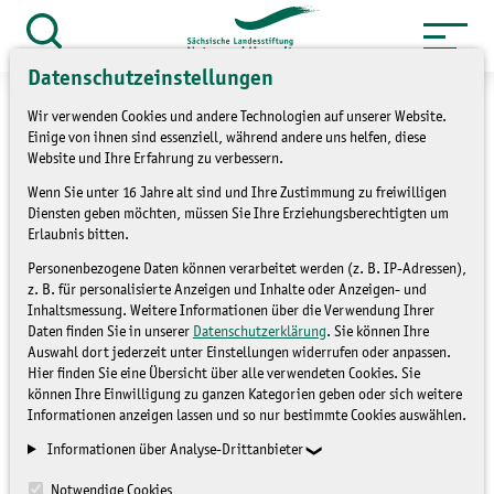
Zum
Inhalt
Suche
öffnen
Datenschutzeinstellungen
springen
Wir verwenden Cookies und andere Technologien auf unserer Website.
Einige von ihnen sind essenziell, während andere uns helfen, diese
Website und Ihre Erfahrung zu verbessern.
»
Wenn Sie unter 16 Jahre alt sind und Ihre Zustimmung zu freiwilligen
Service
Presse und Medien
Diensten geben möchten, müssen Sie Ihre Erziehungsberechtigten um
»
Pressemitteilungen
Erlaubnis bitten.
Personenbezogene Daten können verarbeitet werden (z. B. IP-Adressen),
Naturschutz und
z. B. für personalisierte Anzeigen und Inhalte oder Anzeigen- und
Inhaltsmessung. Weitere Informationen über die Verwendung Ihrer
Badeerlebnis im Einklang
Daten finden Sie in unserer
Datenschutzerklärung
. Sie können Ihre
Auswahl dort jederzeit unter Einstellungen widerrufen oder anpassen.
Hier finden Sie eine Übersicht über alle verwendeten Cookies. Sie
können Ihre Einwilligung zu ganzen Kategorien geben oder sich weitere
PRESSEMITTEILUNGEN
Informationen anzeigen lassen und so nur bestimmte Cookies auswählen.
Informationen über Analyse-Drittanbieter
Notwendige Cookies