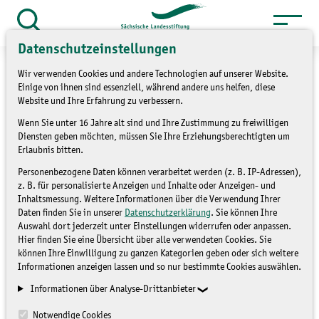
Zum
Inhalt
Suche
Datenschutzeinstellungen
öffnen
springen
Wir verwenden Cookies und andere Technologien auf unserer Website.
Einige von ihnen sind essenziell, während andere uns helfen, diese
Website und Ihre Erfahrung zu verbessern.
Wenn Sie unter 16 Jahre alt sind und Ihre Zustimmung zu freiwilligen
»
Service
Presse und Medien
Diensten geben möchten, müssen Sie Ihre Erziehungsberechtigten um
»
Pressemitteilungen
Erlaubnis bitten.
Personenbezogene Daten können verarbeitet werden (z. B. IP-Adressen),
Naturschutzgebiete in
z. B. für personalisierte Anzeigen und Inhalte oder Anzeigen- und
Inhaltsmessung. Weitere Informationen über die Verwendung Ihrer
Sachsen - Tafelsilber der
Daten finden Sie in unserer
Datenschutzerklärung
. Sie können Ihre
Auswahl dort jederzeit unter Einstellungen widerrufen oder anpassen.
Natur
Hier finden Sie eine Übersicht über alle verwendeten Cookies. Sie
können Ihre Einwilligung zu ganzen Kategorien geben oder sich weitere
Informationen anzeigen lassen und so nur bestimmte Cookies auswählen.
PRESSEMITTEILUNGEN
Informationen über Analyse-Drittanbieter
Notwendige Cookies