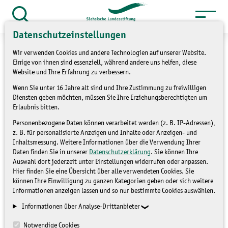
Zum
Inhalt
Suche
Datenschutzeinstellungen
öffnen
springen
Wir verwenden Cookies und andere Technologien auf unserer Website.
Einige von ihnen sind essenziell, während andere uns helfen, diese
Website und Ihre Erfahrung zu verbessern.
Wenn Sie unter 16 Jahre alt sind und Ihre Zustimmung zu freiwilligen
»
Service
Presse und Medien
Diensten geben möchten, müssen Sie Ihre Erziehungsberechtigten um
»
Pressemitteilungen
Erlaubnis bitten.
Personenbezogene Daten können verarbeitet werden (z. B. IP-Adressen),
Noch freie Plätze im
z. B. für personalisierte Anzeigen und Inhalte oder Anzeigen- und
Inhaltsmessung. Weitere Informationen über die Verwendung Ihrer
Freiwilligen Ökologischen
Daten finden Sie in unserer
Datenschutzerklärung
. Sie können Ihre
Auswahl dort jederzeit unter Einstellungen widerrufen oder anpassen.
Jahr ab 01.09.2020 zu
Hier finden Sie eine Übersicht über alle verwendeten Cookies. Sie
können Ihre Einwilligung zu ganzen Kategorien geben oder sich weitere
vergeben
Informationen anzeigen lassen und so nur bestimmte Cookies auswählen.
Informationen über Analyse-Drittanbieter
PRESSEMITTEILUNGEN
Notwendige Cookies