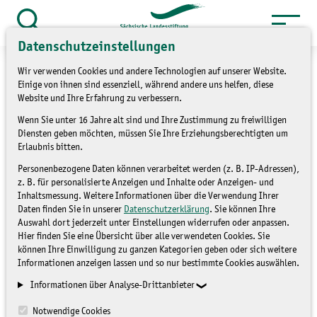
Zum
Inhalt
Suche
Datenschutzeinstellungen
öffnen
springen
Wir verwenden Cookies und andere Technologien auf unserer Website.
Einige von ihnen sind essenziell, während andere uns helfen, diese
Website und Ihre Erfahrung zu verbessern.
Wenn Sie unter 16 Jahre alt sind und Ihre Zustimmung zu freiwilligen
»
Service
Presse und Medien
Diensten geben möchten, müssen Sie Ihre Erziehungsberechtigten um
»
Pressemitteilungen
Erlaubnis bitten.
Personenbezogene Daten können verarbeitet werden (z. B. IP-Adressen),
Preiswerter Wohnraum für
z. B. für personalisierte Anzeigen und Inhalte oder Anzeigen- und
Inhaltsmessung. Weitere Informationen über die Verwendung Ihrer
Fledermäuse
Daten finden Sie in unserer
Datenschutzerklärung
. Sie können Ihre
Auswahl dort jederzeit unter Einstellungen widerrufen oder anpassen.
Hier finden Sie eine Übersicht über alle verwendeten Cookies. Sie
können Ihre Einwilligung zu ganzen Kategorien geben oder sich weitere
PRESSEMITTEILUNGEN
Informationen anzeigen lassen und so nur bestimmte Cookies auswählen.
Informationen über Analyse-Drittanbieter
Notwendige Cookies