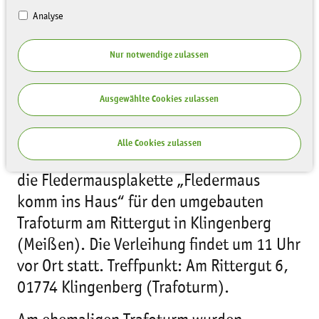
Analyse
Nur notwendige zulassen
Ausgewählte Cookies zulassen
Am 15.09.2023 verleiht die Sächsische
Alle Cookies zulassen
Landesstiftung Natur und Umwelt (LaNU)
die Fledermausplakette „Fledermaus
komm ins Haus“ für den umgebauten
Trafoturm am Rittergut in Klingenberg
(Meißen). Die Verleihung findet um 11 Uhr
vor Ort statt. Treffpunkt: Am Rittergut 6,
01774 Klingenberg (Trafoturm).