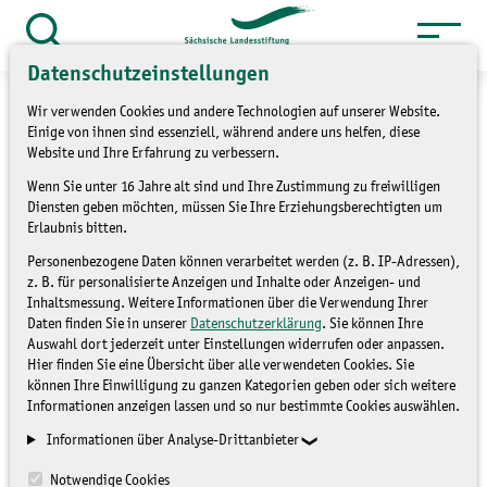
Zum
Inhalt
Suche
Datenschutzeinstellungen
öffnen
springen
Wir verwenden Cookies und andere Technologien auf unserer Website.
Einige von ihnen sind essenziell, während andere uns helfen, diese
Website und Ihre Erfahrung zu verbessern.
Wenn Sie unter 16 Jahre alt sind und Ihre Zustimmung zu freiwilligen
»
Service
Presse und Medien
Diensten geben möchten, müssen Sie Ihre Erziehungsberechtigten um
»
Pressemitteilungen
Erlaubnis bitten.
Personenbezogene Daten können verarbeitet werden (z. B. IP-Adressen),
Spendenaktion
z. B. für personalisierte Anzeigen und Inhalte oder Anzeigen- und
Inhaltsmessung. Weitere Informationen über die Verwendung Ihrer
„Weinstöcke für den
Daten finden Sie in unserer
Datenschutzerklärung
. Sie können Ihre
Auswahl dort jederzeit unter Einstellungen widerrufen oder anpassen.
Burgberg Meißen“
Hier finden Sie eine Übersicht über alle verwendeten Cookies. Sie
können Ihre Einwilligung zu ganzen Kategorien geben oder sich weitere
Informationen anzeigen lassen und so nur bestimmte Cookies auswählen.
PRESSEMITTEILUNGEN
Informationen über Analyse-Drittanbieter
Notwendige Cookies