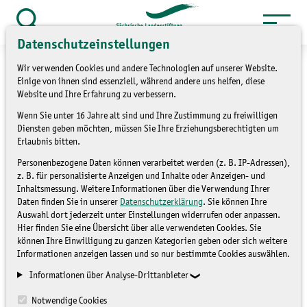
Zum
Inhalt
Suche
Datenschutzeinstellungen
öffnen
springen
Wir verwenden Cookies und andere Technologien auf unserer Website.
Einige von ihnen sind essenziell, während andere uns helfen, diese
Website und Ihre Erfahrung zu verbessern.
Wenn Sie unter 16 Jahre alt sind und Ihre Zustimmung zu freiwilligen
»
Service
Presse und Medien
Diensten geben möchten, müssen Sie Ihre Erziehungsberechtigten um
»
Pressemitteilungen
Erlaubnis bitten.
Personenbezogene Daten können verarbeitet werden (z. B. IP-Adressen),
Tag des offenen Denkmals
z. B. für personalisierte Anzeigen und Inhalte oder Anzeigen- und
Inhaltsmessung. Weitere Informationen über die Verwendung Ihrer
2010
Daten finden Sie in unserer
Datenschutzerklärung
. Sie können Ihre
Auswahl dort jederzeit unter Einstellungen widerrufen oder anpassen.
Hier finden Sie eine Übersicht über alle verwendeten Cookies. Sie
können Ihre Einwilligung zu ganzen Kategorien geben oder sich weitere
PRESSEMITTEILUNGEN
Informationen anzeigen lassen und so nur bestimmte Cookies auswählen.
Informationen über Analyse-Drittanbieter
Notwendige Cookies