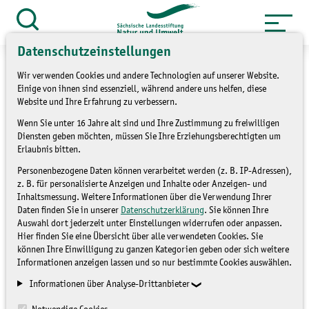
Zum
Inhalt
Suche
öffnen
springen
Datenschutzeinstellungen
Wir verwenden Cookies und andere Technologien auf unserer Website.
Einige von ihnen sind essenziell, während andere uns helfen, diese
Website und Ihre Erfahrung zu verbessern.
»
Service
Presse und Medien
Wenn Sie unter 16 Jahre alt sind und Ihre Zustimmung zu freiwilligen
Diensten geben möchten, müssen Sie Ihre Erziehungsberechtigten um
»
Pressemitteilungen
Erlaubnis bitten.
Personenbezogene Daten können verarbeitet werden (z. B. IP-Adressen),
Tageskurs zum
z. B. für personalisierte Anzeigen und Inhalte oder Anzeigen- und
Inhaltsmessung. Weitere Informationen über die Verwendung Ihrer
ökologischen Anbau von
Daten finden Sie in unserer
Datenschutzerklärung
. Sie können Ihre
Auswahl dort jederzeit unter Einstellungen widerrufen oder anpassen.
Weinreben im Weingut
Hier finden Sie eine Übersicht über alle verwendeten Cookies. Sie
können Ihre Einwilligung zu ganzen Kategorien geben oder sich weitere
Hoflößnitz in Radebeul
Informationen anzeigen lassen und so nur bestimmte Cookies auswählen.
Informationen über Analyse-Drittanbieter
PRESSEMITTEILUNGEN