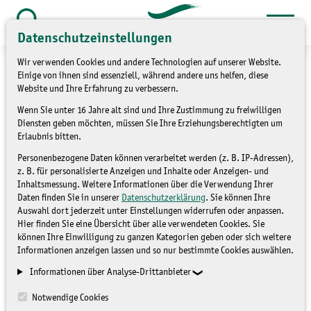
Zum
Inhalt
Suche
Datenschutzeinstellungen
öffnen
springen
Wir verwenden Cookies und andere Technologien auf unserer Website.
Einige von ihnen sind essenziell, während andere uns helfen, diese
Website und Ihre Erfahrung zu verbessern.
Wenn Sie unter 16 Jahre alt sind und Ihre Zustimmung zu freiwilligen
»
Service
Presse und Medien
Diensten geben möchten, müssen Sie Ihre Erziehungsberechtigten um
Erlaubnis bitten.
»
Pressemitteilungen
Personenbezogene Daten können verarbeitet werden (z. B. IP-Adressen),
z. B. für personalisierte Anzeigen und Inhalte oder Anzeigen- und
Teilbereiche im
Inhaltsmessung. Weitere Informationen über die Verwendung Ihrer
Daten finden Sie in unserer
Datenschutzerklärung
. Sie können Ihre
Schlosspark Wechselburg
Auswahl dort jederzeit unter Einstellungen widerrufen oder anpassen.
Hier finden Sie eine Übersicht über alle verwendeten Cookies. Sie
sind weiterhin gesperrt.
können Ihre Einwilligung zu ganzen Kategorien geben oder sich weitere
Informationen anzeigen lassen und so nur bestimmte Cookies auswählen.
Informationen über Analyse-Drittanbieter
PRESSEMITTEILUNGEN
Notwendige Cookies