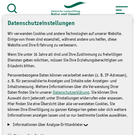
Zum
Inhalt
Suche
öffnen
springen
Datenschutzeinstellungen
Wir verwenden Cookies und andere Technologien auf unserer Website.
Einige von ihnen sind essenziell, während andere uns helfen, diese
Website und Ihre Erfahrung zu verbessern.
»
Service
Presse und Medien
Wenn Sie unter 16 Jahre alt sind und Ihre Zustimmung zu freiwilligen
Diensten geben möchten, müssen Sie Ihre Erziehungsberechtigten um
»
Pressemitteilungen
Erlaubnis bitten.
Personenbezogene Daten können verarbeitet werden (z. B. IP-Adressen),
"Unter unseren Füßen, in
z. B. für personalisierte Anzeigen und Inhalte oder Anzeigen- und
Inhaltsmessung. Weitere Informationen über die Verwendung Ihrer
unserer Hand" - Tagung
Daten finden Sie in unserer
Datenschutzerklärung
. Sie können Ihre
Auswahl dort jederzeit unter Einstellungen widerrufen oder anpassen.
zum Bodenschutz
Hier finden Sie eine Übersicht über alle verwendeten Cookies. Sie
können Ihre Einwilligung zu ganzen Kategorien geben oder sich weitere
Informationen anzeigen lassen und so nur bestimmte Cookies auswählen.
PRESSEMITTEILUNGEN
Informationen über Analyse-Drittanbieter