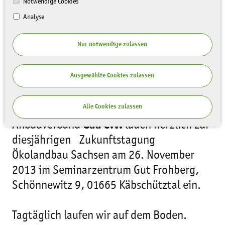
Notwendige Cookies
Analyse
Nur notwendige zulassen
Ausgewählte Cookies zulassen
Die
Sächsische Landesstiftung Natur
Alle Cookies zulassen
und Umwelt
und der ökologische
Anbauverband
Gäa e.V.
laden herzlich zur
diesjährigen Zukunftstagung
Ökolandbau Sachsen am 26. November
2013 im Seminarzentrum Gut Frohberg,
Schönnewitz 9, 01665 Käbschütztal ein.
Tagtäglich laufen wir auf dem Boden.