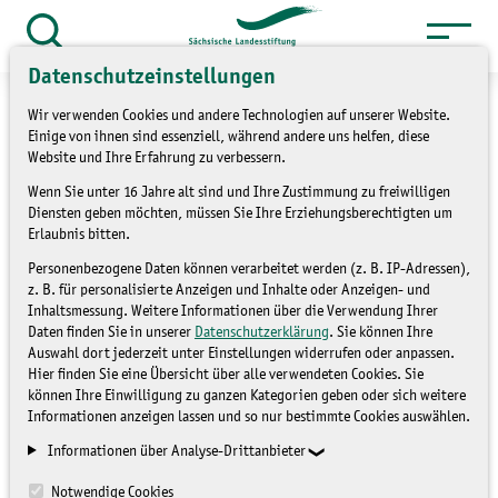
Zum
Inhalt
Suche
Datenschutzeinstellungen
öffnen
springen
Wir verwenden Cookies und andere Technologien auf unserer Website.
Einige von ihnen sind essenziell, während andere uns helfen, diese
Website und Ihre Erfahrung zu verbessern.
Wenn Sie unter 16 Jahre alt sind und Ihre Zustimmung zu freiwilligen
»
Service
Presse und Medien
Diensten geben möchten, müssen Sie Ihre Erziehungsberechtigten um
»
Pressemitteilungen
Erlaubnis bitten.
Personenbezogene Daten können verarbeitet werden (z. B. IP-Adressen),
Vortrag von Prof. Dr.
z. B. für personalisierte Anzeigen und Inhalte oder Anzeigen- und
Inhaltsmessung. Weitere Informationen über die Verwendung Ihrer
Werner Hempel in Dresden
Daten finden Sie in unserer
Datenschutzerklärung
. Sie können Ihre
Auswahl dort jederzeit unter Einstellungen widerrufen oder anpassen.
Hier finden Sie eine Übersicht über alle verwendeten Cookies. Sie
können Ihre Einwilligung zu ganzen Kategorien geben oder sich weitere
PRESSEMITTEILUNGEN
Informationen anzeigen lassen und so nur bestimmte Cookies auswählen.
Informationen über Analyse-Drittanbieter
Notwendige Cookies