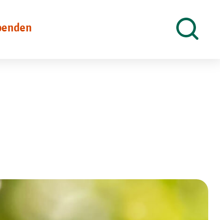
penden
Suche
öffnen