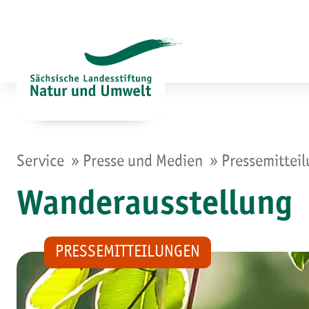
Zum
Inhalt
springen
»
»
Service
Presse und Medien
Pressemittei
Wanderausstellung
PRESSEMITTEILUNGEN