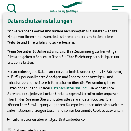
Zum
Inhalt
Suche
öffnen
springen
Datenschutzeinstellungen
Wir verwenden Cookies und andere Technologien auf unserer Website.
Einige von ihnen sind essenziell, während andere uns helfen, diese
Website und Ihre Erfahrung zu verbessern.
»
Service
Presse und Medien
Wenn Sie unter 16 Jahre alt sind und Ihre Zustimmung zu freiwilligen
Diensten geben möchten, müssen Sie Ihre Erziehungsberechtigten um
»
Pressemitteilungen
Erlaubnis bitten.
Personenbezogene Daten können verarbeitet werden (z. B. IP-Adressen),
Wasser ist kein trockenes
z. B. für personalisierte Anzeigen und Inhalte oder Anzeigen- und
Inhaltsmessung. Weitere Informationen über die Verwendung Ihrer
Thema
Daten finden Sie in unserer
Datenschutzerklärung
. Sie können Ihre
Auswahl dort jederzeit unter Einstellungen widerrufen oder anpassen.
Hier finden Sie eine Übersicht über alle verwendeten Cookies. Sie
können Ihre Einwilligung zu ganzen Kategorien geben oder sich weitere
PRESSEMITTEILUNGEN
Informationen anzeigen lassen und so nur bestimmte Cookies auswählen.
Informationen über Analyse-Drittanbieter
Notwendige Cookies