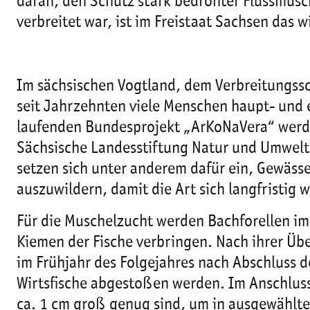
daran, den Schutz stark bedrohter Flussmusch
verbreitet war, ist im Freistaat Sachsen das w
Im sächsischen Vogtland, dem Verbreitungssc
seit Jahrzehnten viele Menschen haupt- und 
laufenden Bundesprojekt „ArKoNaVera“ werde
Sächsische Landesstiftung Natur und Umwelt (
setzen sich unter anderem dafür ein, Gewäss
auszuwildern, damit die Art sich langfristig
Für die Muschelzucht werden Bachforellen im
Kiemen der Fische verbringen. Nach ihrer Üb
im Frühjahr des Folgejahres nach Abschluss
Wirtsfische abgestoßen werden. Im Anschluss 
ca. 1 cm groß genug sind, um in ausgewählt