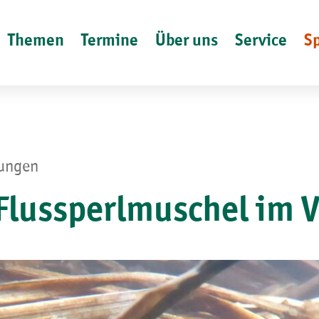
Themen
Termine
Über uns
Service
S
lungen
 Flussperlmuschel im 