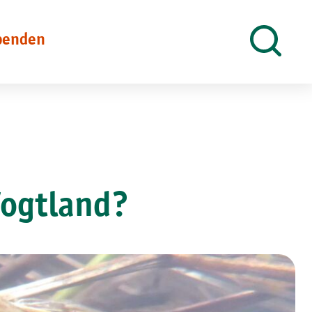
penden
Suche
öffnen
Vogtland?