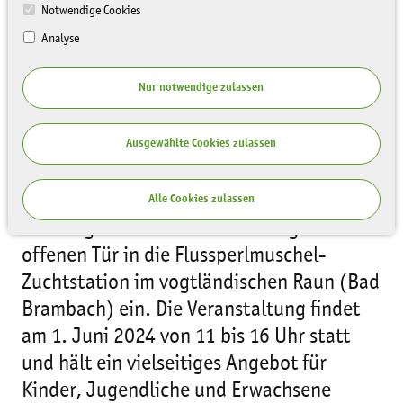
Notwendige Cookies
Analyse
Nur notwendige zulassen
Ausgewählte Cookies zulassen
Die Sächsische Landesstiftung Natur und
Umwelt (LaNU), der Vogtlandkreis und das
Alle Cookies zulassen
Pfaffengut Plauen laden zum Tag der
offenen Tür in die Flussperlmuschel-
Zuchtstation im vogtländischen Raun (Bad
Brambach) ein. Die Veranstaltung findet
am 1. Juni 2024 von 11 bis 16 Uhr statt
und hält ein vielseitiges Angebot für
Kinder, Jugendliche und Erwachsene