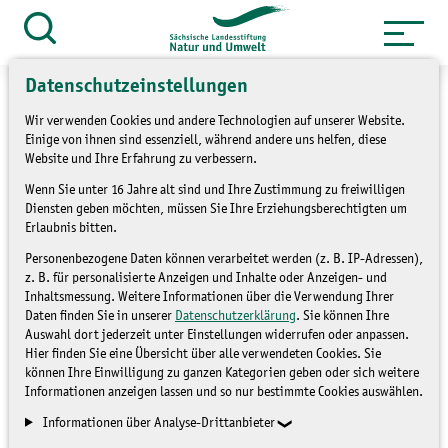
Zum
Inhalt
Suche
öffnen
springen
Datenschutzeinstellungen
Wir verwenden Cookies und andere Technologien auf unserer Website.
Einige von ihnen sind essenziell, während andere uns helfen, diese
Website und Ihre Erfahrung zu verbessern.
»
Service
Presse und Medien
Wenn Sie unter 16 Jahre alt sind und Ihre Zustimmung zu freiwilligen
»
Pressemitteilungen
Diensten geben möchten, müssen Sie Ihre Erziehungsberechtigten um
Erlaubnis bitten.
Zu Hause bei der
Personenbezogene Daten können verarbeitet werden (z. B. IP-Adressen),
z. B. für personalisierte Anzeigen und Inhalte oder Anzeigen- und
Flussperlmuschel
Inhaltsmessung. Weitere Informationen über die Verwendung Ihrer
Daten finden Sie in unserer
Datenschutzerklärung
. Sie können Ihre
Auswahl dort jederzeit unter Einstellungen widerrufen oder anpassen.
Hier finden Sie eine Übersicht über alle verwendeten Cookies. Sie
PRESSEMITTEILUNGEN
können Ihre Einwilligung zu ganzen Kategorien geben oder sich weitere
Informationen anzeigen lassen und so nur bestimmte Cookies auswählen.
Informationen über Analyse-Drittanbieter