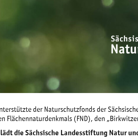
unterstützte der Naturschutzfonds der Sächsisc
n Flächennaturdenkmals (FND), den „Birkwitzer
lädt die Sächsische Landesstiftung Natur u