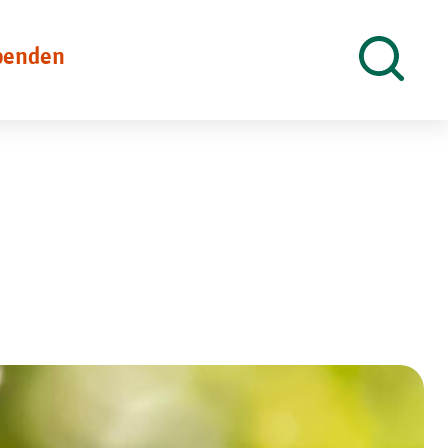
penden
Suche
öffnen