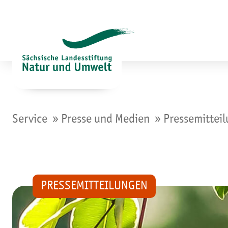
Zum
Inhalt
springen
»
»
Service
Presse und Medien
Pressemittei
PRESSEMITTEILUNGEN