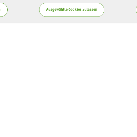
n
Ausgewählte Cookies zulassen
Service
zung LaNU
Blog
ten
Publikationen
spende
Teilnahmebedingungen
Vergabe