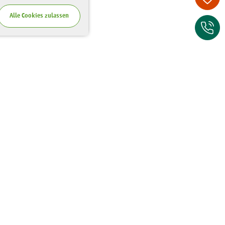
Alle Cookies zulassen
Zum Kontaktfor
Wo Sie uns finden
Riesaer Straße 7
01129 Dresden
Tel.:
0351 - 81 41 67 00
Fax:
0351 - 81 41 67 75
E-Mail: