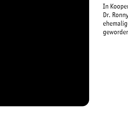
In Koope
Dr. Ronny
ehemalig
geworden