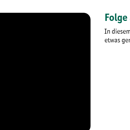
Folge
In diesem
etwas ge