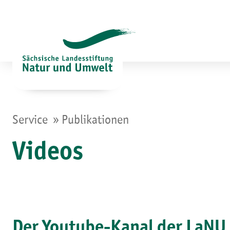
Zum
Inhalt
springen
»
Service
Publikationen
Videos
Der Youtube-Kanal der LaNU