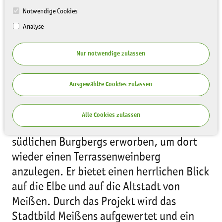
Notwendige Cookies
Analyse
Nur notwendige zulassen
Werden Sie Weinpate!
Das Stadtbild von Meißen wird besonders
Ausgewählte Cookies zulassen
durch den Burgberg geprägt. Die
Sächsische Landesstiftung Natur und
Alle Cookies zulassen
Umwelt (LaNU) hat einen Teil des
südlichen Burgbergs erworben, um dort
wieder einen Terrassenweinberg
anzulegen. Er bietet einen herrlichen Blick
auf die Elbe und auf die Altstadt von
Meißen. Durch das Projekt wird das
Stadtbild Meißens aufgewertet und ein