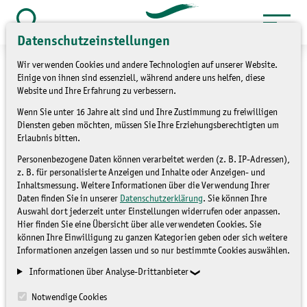
Zum
Inhalt
Suche
Datenschutzeinstellungen
öffnen
springen
Wir verwenden Cookies und andere Technologien auf unserer Website.
Einige von ihnen sind essenziell, während andere uns helfen, diese
Website und Ihre Erfahrung zu verbessern.
Wenn Sie unter 16 Jahre alt sind und Ihre Zustimmung zu freiwilligen
»
Themen
Bildung für nachhaltige
Diensten geben möchten, müssen Sie Ihre Erziehungsberechtigten um
Erlaubnis bitten.
Entwicklung
Personenbezogene Daten können verarbeitet werden (z. B. IP-Adressen),
»
Landeskoordinierungsstelle BNE
z. B. für personalisierte Anzeigen und Inhalte oder Anzeigen- und
Inhaltsmessung. Weitere Informationen über die Verwendung Ihrer
Die globalen
Daten finden Sie in unserer
Datenschutzerklärung
. Sie können Ihre
Auswahl dort jederzeit unter Einstellungen widerrufen oder anpassen.
Nachhaltigkeitsziele
Hier finden Sie eine Übersicht über alle verwendeten Cookies. Sie
können Ihre Einwilligung zu ganzen Kategorien geben oder sich weitere
(SDGs) auf Sächsisch
Informationen anzeigen lassen und so nur bestimmte Cookies auswählen.
Informationen über Analyse-Drittanbieter
LANDESKOORDINIERUNGSSTELLE
Notwendige Cookies