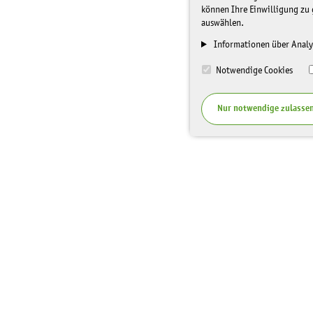
können Ihre Einwilligung zu 
auswählen.
Informationen über Analy
Notwendige Cookies
Nur notwendige zulasse
I
Top Themen
Spenden
n
f
Veranstaltungen
Unterstüt