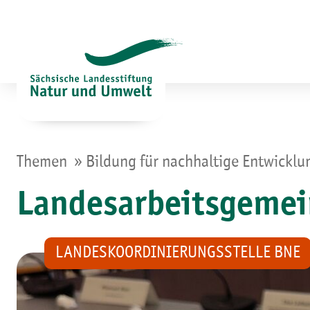
Zum
Inhalt
springen
»
Themen
Bildung für nachhaltige Entwickl
Landesarbeitsgemei
LANDESKOORDINIERUNGSSTELLE BNE