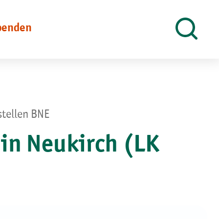
penden
Suche
öffnen
stellen BNE
 in Neukirch (LK