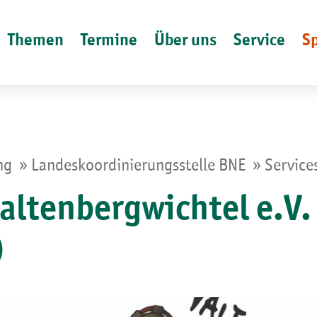
Themen
Termine
Über uns
Service
S
»
»
ung
Landeskoordinierungsstelle BNE
Service
Valtenbergwichtel e.V.
)