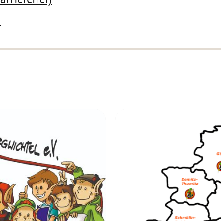
arrierefrei)
)