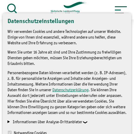
Zum
Inhalt
Suche
öffnen
Datenschutzeinstellungen
springen
Wir verwenden Cookies und andere Technologien auf unserer Website.
Einige von ihnen sind essenziell, während andere uns helfen, diese
Website und Ihre Erfahrung zu verbessern.
»
Wenn Sie unter 16 Jahre alt sind und Ihre Zustimmung zu freiwilligen
Themen
Bildung für nachhaltige
Diensten geben möchten, müssen Sie Ihre Erziehungsberechtigten um
»
Entwicklung
Materialsammlung zu BNE
Erlaubnis bitten.
und den SDGs
Personenbezogene Daten können verarbeitet werden (z. B. IP-Adressen),
z. B. für personalisierte Anzeigen und Inhalte oder Anzeigen- und
Inhaltsmessung. Weitere Informationen über die Verwendung Ihrer
Sustainable Development
Daten finden Sie in unserer
Datenschutzerklärung
. Sie können Ihre
Auswahl dort jederzeit unter Einstellungen widerrufen oder anpassen.
Goals (SDGs)
Hier finden Sie eine Übersicht über alle verwendeten Cookies. Sie
können Ihre Einwilligung zu ganzen Kategorien geben oder sich weitere
Informationen anzeigen lassen und so nur bestimmte Cookies auswählen.
MATERIALSAMMLUNG ZU BNE UND
Informationen über Analyse-Drittanbieter
DEN SDGS
Notwendige Cookies