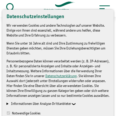
Zum
Inhalt
Suche
Datenschutzeinstellungen
öffnen
springen
Wir verwenden Cookies und andere Technologien auf unserer Website.
Einige von ihnen sind essenziell, während andere uns helfen, diese
Website und Ihre Erfahrung zu verbessern.
Wenn Sie unter 16 Jahre alt sind und Ihre Zustimmung zu freiwilligen
»
Themen
Bildung für nachhaltige
Diensten geben möchten, müssen Sie Ihre Erziehungsberechtigten um
»
Entwicklung
Umsetzung
Erlaubnis bitten.
»
Landesstrategie BNE
Umsetzung
Personenbezogene Daten können verarbeitet werden (z. B. IP-Adressen),
z. B. für personalisierte Anzeigen und Inhalte oder Anzeigen- und
Landesstrategie BNE 2021_22
Inhaltsmessung. Weitere Informationen über die Verwendung Ihrer
Daten finden Sie in unserer
Datenschutzerklärung
. Sie können Ihre
Landesarbeitsgemeinschaf
Auswahl dort jederzeit unter Einstellungen widerrufen oder anpassen.
Hier finden Sie eine Übersicht über alle verwendeten Cookies. Sie
können Ihre Einwilligung zu ganzen Kategorien geben oder sich weitere
t am 5. Oktober 2022
Informationen anzeigen lassen und so nur bestimmte Cookies auswählen.
Informationen über Analyse-Drittanbieter
UMSETZUNG LANDESSTRATEGIE
Notwendige Cookies