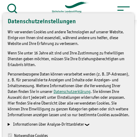
Zum
Inhalt
Suche
öffnen
Datenschutzeinstellungen
springen
Wir verwenden Cookies und andere Technologien auf unserer Website.
Einige von ihnen sind essenziell, während andere uns helfen, diese
Website und Ihre Erfahrung zu verbessern.
»
Wenn Sie unter 16 Jahre alt sind und Ihre Zustimmung zu freiwilligen
Themen
Bildung für nachhaltige
Diensten geben möchten, müssen Sie Ihre Erziehungsberechtigten um
»
Entwicklung
Umsetzung
Erlaubnis bitten.
»
Landesstrategie BNE
Umsetzung
Personenbezogene Daten können verarbeitet werden (z. B. IP-Adressen),
z. B. für personalisierte Anzeigen und Inhalte oder Anzeigen- und
Landesstrategie BNE 2021_22
Inhaltsmessung. Weitere Informationen über die Verwendung Ihrer
»
Sächsischer Fachtag BNE am 21. Juni
Daten finden Sie in unserer
Datenschutzerklärung
. Sie können Ihre
Auswahl dort jederzeit unter Einstellungen widerrufen oder anpassen.
2022
Hier finden Sie eine Übersicht über alle verwendeten Cookies. Sie
können Ihre Einwilligung zu ganzen Kategorien geben oder sich weitere
Sächsischer Fachtag BNE
Informationen anzeigen lassen und so nur bestimmte Cookies auswählen.
Informationen über Analyse-Drittanbieter
am 21. Juni 2022
Notwendige Cookies