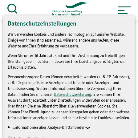
Zum
Inhalt
Suche
öffnen
springen
Datenschutzeinstellungen
Wir verwenden Cookies und andere Technologien auf unserer Website.
Einige von ihnen sind essenziell, während andere uns helfen, diese
Website und Ihre Erfahrung zu verbessern.
»
Themen
Förderung/Finanzielle
Wenn Sie unter 16 Jahre alt sind und Ihre Zustimmung zu freiwilligen
Diensten geben möchten, müssen Sie Ihre Erziehungsberechtigten um
Unterstützung
Erlaubnis bitten.
Personenbezogene Daten können verarbeitet werden (z. B. IP-Adressen),
Ausstellungseröffnung
z. B. für personalisierte Anzeigen und Inhalte oder Anzeigen- und
Inhaltsmessung. Weitere Informationen über die Verwendung Ihrer
Undine Giseke: Bewegte
Daten finden Sie in unserer
Datenschutzerklärung
. Sie können Ihre
Auswahl dort jederzeit unter Einstellungen widerrufen oder anpassen.
Landschaft
Hier finden Sie eine Übersicht über alle verwendeten Cookies. Sie
können Ihre Einwilligung zu ganzen Kategorien geben oder sich weitere
Informationen anzeigen lassen und so nur bestimmte Cookies auswählen.
FÖRDERUNG/FINANZIELLE
Informationen über Analyse-Drittanbieter
UNTERSTÜTZUNG