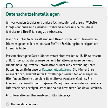
Zum
Inhalt
Suche
Datenschutzeinstellungen
öffnen
springen
Wir verwenden Cookies und andere Technologien auf unserer Website.
Einige von ihnen sind essenziell, während andere uns helfen, diese
Website und Ihre Erfahrung zu verbessern.
Wenn Sie unter 16 Jahre alt sind und Ihre Zustimmung zu freiwilligen
»
Themen
Förderung/Finanzielle
Diensten geben möchten, müssen Sie Ihre Erziehungsberechtigten um
Erlaubnis bitten.
Unterstützung
Personenbezogene Daten können verarbeitet werden (z. B. IP-Adressen),
z. B. für personalisierte Anzeigen und Inhalte oder Anzeigen- und
Förderung des Ehrenamtes
Inhaltsmessung. Weitere Informationen über die Verwendung Ihrer
Daten finden Sie in unserer
Datenschutzerklärung
. Sie können Ihre
und der
Auswahl dort jederzeit unter Einstellungen widerrufen oder anpassen.
Hier finden Sie eine Übersicht über alle verwendeten Cookies. Sie
Naturschutzstationen in
können Ihre Einwilligung zu ganzen Kategorien geben oder sich weitere
Informationen anzeigen lassen und so nur bestimmte Cookies auswählen.
Sachsen
Informationen über Analyse-Drittanbieter
Notwendige Cookies
FÖRDERUNG/FINANZIELLE