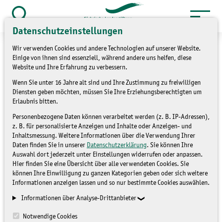
Zum
Inhalt
Suche
Datenschutzeinstellungen
öffnen
springen
Wir verwenden Cookies und andere Technologien auf unserer Website.
Einige von ihnen sind essenziell, während andere uns helfen, diese
Website und Ihre Erfahrung zu verbessern.
Wenn Sie unter 16 Jahre alt sind und Ihre Zustimmung zu freiwilligen
»
Themen
Förderung/Finanzielle
Diensten geben möchten, müssen Sie Ihre Erziehungsberechtigten um
Unterstützung
Erlaubnis bitten.
Personenbezogene Daten können verarbeitet werden (z. B. IP-Adressen),
Naturschutzausstellung
z. B. für personalisierte Anzeigen und Inhalte oder Anzeigen- und
Inhaltsmessung. Weitere Informationen über die Verwendung Ihrer
begeisterte Besucher
Daten finden Sie in unserer
Datenschutzerklärung
. Sie können Ihre
Auswahl dort jederzeit unter Einstellungen widerrufen oder anpassen.
Hier finden Sie eine Übersicht über alle verwendeten Cookies. Sie
können Ihre Einwilligung zu ganzen Kategorien geben oder sich weitere
FÖRDERUNG/FINANZIELLE
Informationen anzeigen lassen und so nur bestimmte Cookies auswählen.
UNTERSTÜTZUNG
Informationen über Analyse-Drittanbieter
Notwendige Cookies