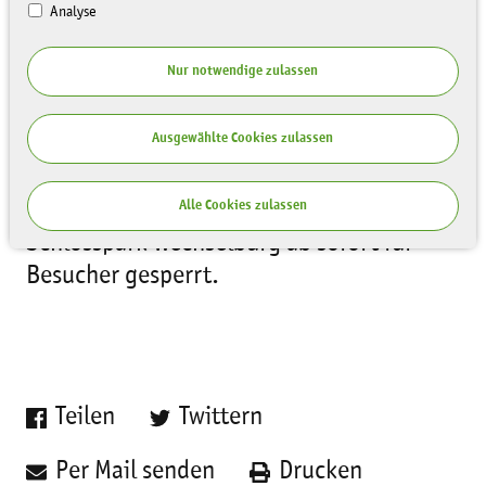
Analyse
Nur notwendige zulassen
Ausgewählte Cookies zulassen
Auf Grund von Sturmschäden ist der
Alle Cookies zulassen
Schlosspark Wechselburg ab sofort für
Besucher gesperrt.
Teilen
Twittern
Per Mail senden
Drucken