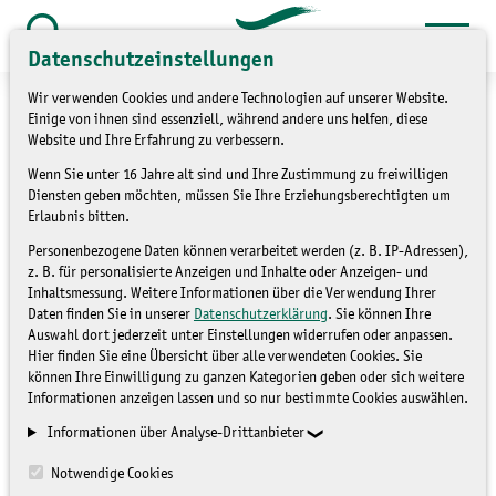
Zum
Inhalt
Datenschutzeinstellungen
Suche
öffnen
springen
Wir verwenden Cookies und andere Technologien auf unserer Website.
Einige von ihnen sind essenziell, während andere uns helfen, diese
Website und Ihre Erfahrung zu verbessern.
Wenn Sie unter 16 Jahre alt sind und Ihre Zustimmung zu freiwilligen
»
»
Themen
Natur und Landschaft
Park
Diensten geben möchten, müssen Sie Ihre Erziehungsberechtigten um
Erlaubnis bitten.
und Weinberg
Personenbezogene Daten können verarbeitet werden (z. B. IP-Adressen),
z. B. für personalisierte Anzeigen und Inhalte oder Anzeigen- und
Sturmschäden Schlosspark
Inhaltsmessung. Weitere Informationen über die Verwendung Ihrer
Daten finden Sie in unserer
Datenschutzerklärung
. Sie können Ihre
Wechselburg
Auswahl dort jederzeit unter Einstellungen widerrufen oder anpassen.
Hier finden Sie eine Übersicht über alle verwendeten Cookies. Sie
können Ihre Einwilligung zu ganzen Kategorien geben oder sich weitere
PARK UND WEINBERG
Informationen anzeigen lassen und so nur bestimmte Cookies auswählen.
Informationen über Analyse-Drittanbieter
Notwendige Cookies