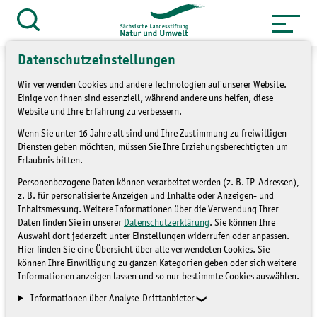
Zum
Inhalt
Suche
öffnen
springen
Datenschutzeinstellungen
Wir verwenden Cookies und andere Technologien auf unserer Website.
Einige von ihnen sind essenziell, während andere uns helfen, diese
Website und Ihre Erfahrung zu verbessern.
»
Themen
Natur und Landschaft
Wenn Sie unter 16 Jahre alt sind und Ihre Zustimmung zu freiwilligen
»
Streuobstwiesen
Diensten geben möchten, müssen Sie Ihre Erziehungsberechtigten um
Erlaubnis bitten.
Streuobstwiesen – Perlen
Personenbezogene Daten können verarbeitet werden (z. B. IP-Adressen),
z. B. für personalisierte Anzeigen und Inhalte oder Anzeigen- und
unserer sächsischen
Inhaltsmessung. Weitere Informationen über die Verwendung Ihrer
Daten finden Sie in unserer
Datenschutzerklärung
. Sie können Ihre
Kulturlandschaft
Auswahl dort jederzeit unter Einstellungen widerrufen oder anpassen.
Hier finden Sie eine Übersicht über alle verwendeten Cookies. Sie
können Ihre Einwilligung zu ganzen Kategorien geben oder sich weitere
Informationen anzeigen lassen und so nur bestimmte Cookies auswählen.
STREUOBSTWIESEN
Informationen über Analyse-Drittanbieter