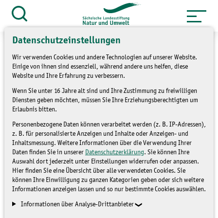
Zum
Inhalt
Suche
öffnen
springen
Datenschutzeinstellungen
Wir verwenden Cookies und andere Technologien auf unserer Website.
Einige von ihnen sind essenziell, während andere uns helfen, diese
Website und Ihre Erfahrung zu verbessern.
»
Themen
Natur und Landschaft
Wenn Sie unter 16 Jahre alt sind und Ihre Zustimmung zu freiwilligen
»
Übersicht LaNU-Flächen
Diensten geben möchten, müssen Sie Ihre Erziehungsberechtigten um
Erlaubnis bitten.
Grabschütz
Personenbezogene Daten können verarbeitet werden (z. B. IP-Adressen),
z. B. für personalisierte Anzeigen und Inhalte oder Anzeigen- und
Inhaltsmessung. Weitere Informationen über die Verwendung Ihrer
Daten finden Sie in unserer
Datenschutzerklärung
. Sie können Ihre
Auswahl dort jederzeit unter Einstellungen widerrufen oder anpassen.
Hier finden Sie eine Übersicht über alle verwendeten Cookies. Sie
können Ihre Einwilligung zu ganzen Kategorien geben oder sich weitere
Informationen anzeigen lassen und so nur bestimmte Cookies auswählen.
Informationen über Analyse-Drittanbieter