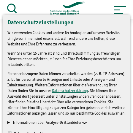
Zum
Inhalt
Suche
öffnen
springen
Datenschutzeinstellungen
Wir verwenden Cookies und andere Technologien auf unserer Website.
Einige von ihnen sind essenziell, während andere uns helfen, diese
Website und Ihre Erfahrung zu verbessern.
»
Themen
Naturschutzstationen
Wenn Sie unter 16 Jahre alt sind und Ihre Zustimmung zu freiwilligen
Diensten geben möchten, müssen Sie Ihre Erziehungsberechtigten um
»
Überblick Naturschutzstationen
Erlaubnis bitten.
Personenbezogene Daten können verarbeitet werden (z. B. IP-Adressen),
Landschaftspflegeverband
z. B. für personalisierte Anzeigen und Inhalte oder Anzeigen- und
Inhaltsmessung. Weitere Informationen über die Verwendung Ihrer
Mulde/Flöha e.V.
Daten finden Sie in unserer
Datenschutzerklärung
. Sie können Ihre
Auswahl dort jederzeit unter Einstellungen widerrufen oder anpassen.
Hier finden Sie eine Übersicht über alle verwendeten Cookies. Sie
ÜBERBLICK
können Ihre Einwilligung zu ganzen Kategorien geben oder sich weitere
Informationen anzeigen lassen und so nur bestimmte Cookies auswählen.
NATURSCHUTZSTATIONEN
Informationen über Analyse-Drittanbieter