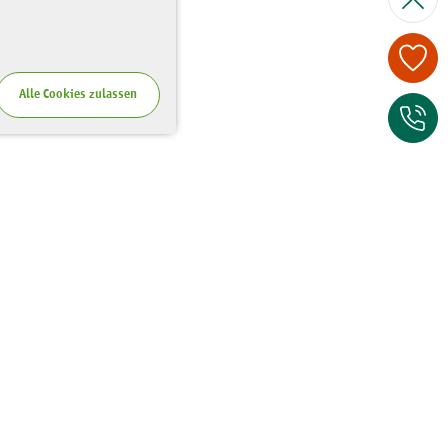
Spenden Sie je
Alle Cookies zulassen
Zum Kontaktfor
Wo Sie uns finden
Riesaer Straße 7
01129 Dresden
Tel.:
0351 - 81 41 67 00