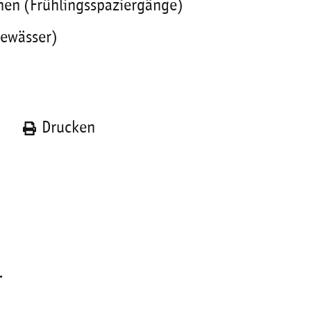
nen (Frühlingsspaziergänge)
gewässer)
n
Drucken
.