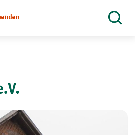
penden
Suche
öffnen
e.V.