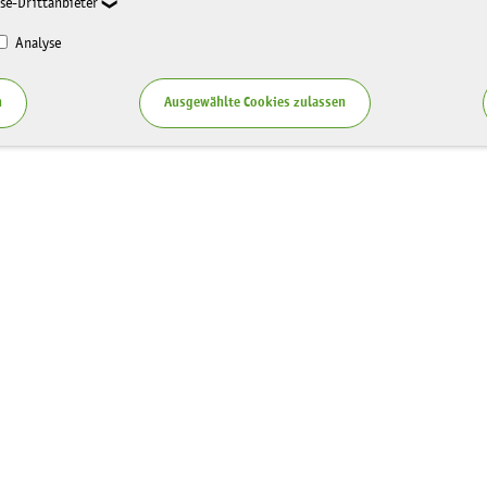
se-Drittanbieter
Analyse
n
Ausgewählte Cookies zulassen
Service
zung LaNU
Blog
ten
Publikationen